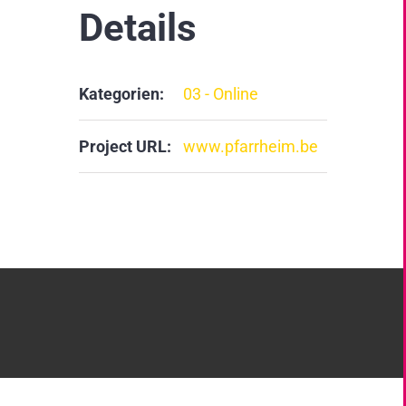
Details
Kategorien:
03 - Online
Project URL:
www.pfarrheim.be