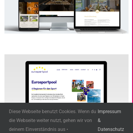
Diese Webseite benutzt Cookies. Wenn du
Impressum
die Webseite weiter nutzt, gehen wir von
&
deinem Einverständnis aus •
Datenschutz