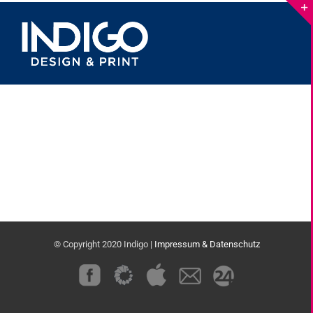
Skip
to
content
© Copyright 2020 Indigo |
Impressum & Datenschutz
Custom
Custom
Custom
Custom
Custom