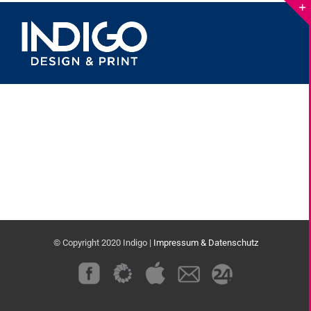
Skip
to
content
© Copyright 2020 Indigo |
Impressum & Datenschutz
Custom
Custom
Custom
Custom
Custom