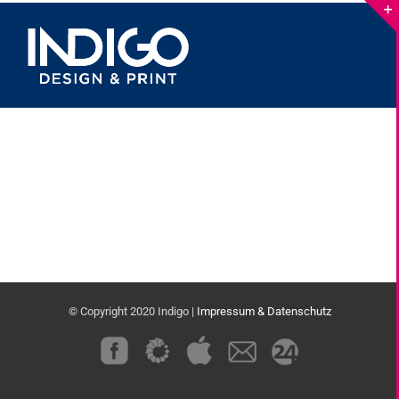
Skip
to
content
© Copyright 2020 Indigo |
Impressum & Datenschutz
Custom
Custom
Custom
Custom
Custom