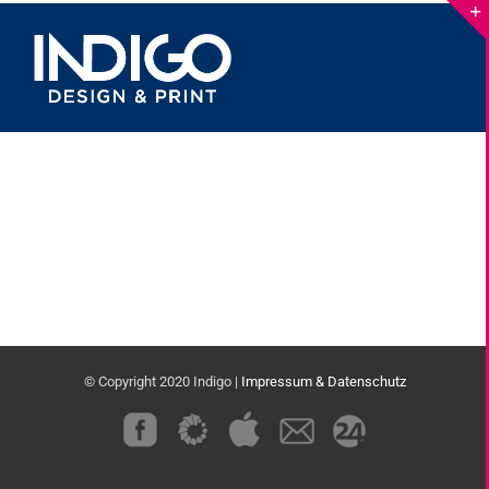
Skip
to
content
© Copyright 2020 Indigo |
Impressum & Datenschutz
Custom
Custom
Custom
Custom
Custom