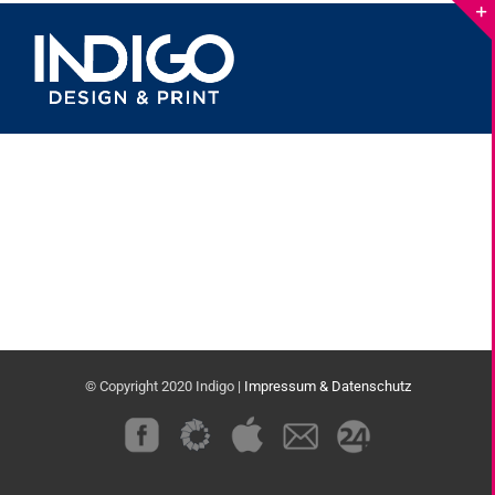
Skip
to
content
© Copyright 2020 Indigo |
Impressum & Datenschutz
Custom
Custom
Custom
Custom
Custom