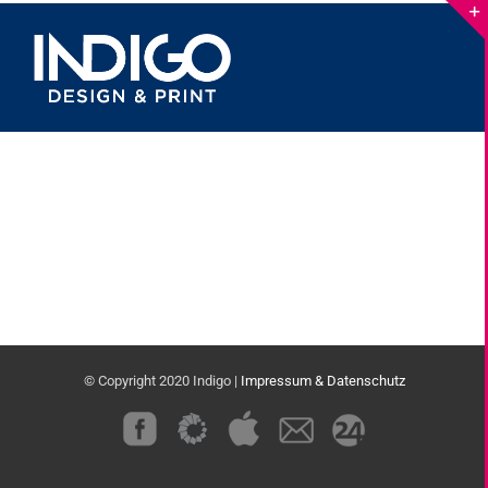
Skip
to
content
© Copyright 2020 Indigo |
Impressum & Datenschutz
Custom
Custom
Custom
Custom
Custom