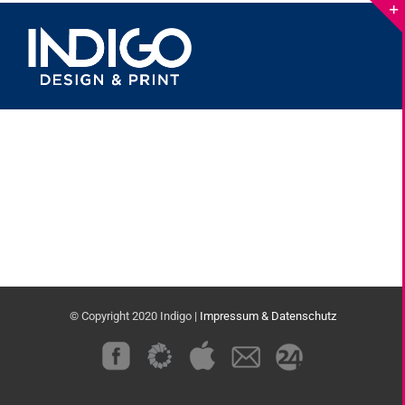
Skip
to
content
© Copyright 2020 Indigo |
Impressum & Datenschutz
Custom
Custom
Custom
Custom
Custom