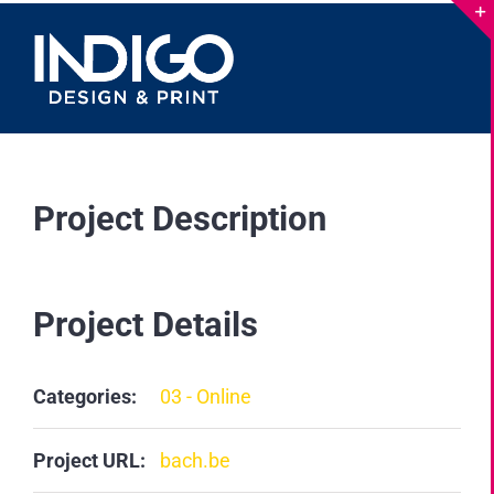
Skip
to
content
Project Description
Project Details
Categories:
03 - Online
Project URL:
bach.be